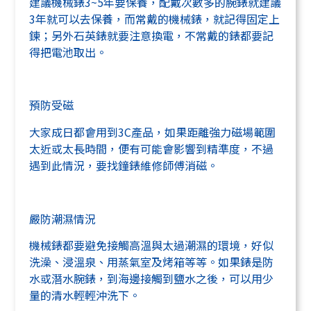
建議機械錶3~5年要保養，配戴次數多的腕錶就建議
3年就可以去保養，而常戴的機械錶，就記得固定上
鍊；另外石英錶就要注意換電，不常戴的錶都要記
得把電池取出。
預防受磁
大家成日都會用到3C產品，如果距離強力磁場範圍
太近或太長時間，便有可能會影響到精準度，不過
遇到此情況，要找鐘錶維修師傅消磁。
嚴防潮濕情況
機械錶都要避免接觸高溫與太過潮濕的環境，好似
洗澡、浸溫泉、用蒸氣室及烤箱等等。如果錶是防
水或潛水腕錶，到海邊接觸到鹽水之後，可以用少
量的清水輕輕沖洗下。