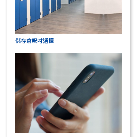
儲存倉呎吋選擇