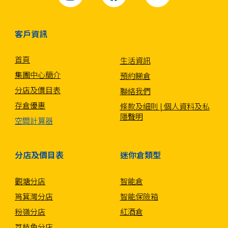
客戶資訊
首頁
生活資訊
集團中心簡介
預約睇倉
分店及價目表
聯絡我們
存倉優惠
條款及細則 | 個人資料及私
隱聲明
空間計算器
分店及價目表
迷你倉類型
觀塘分店
智能倉
筲箕灣分店
智能保險箱
粉嶺分店
紅酒倉
荔枝角分店